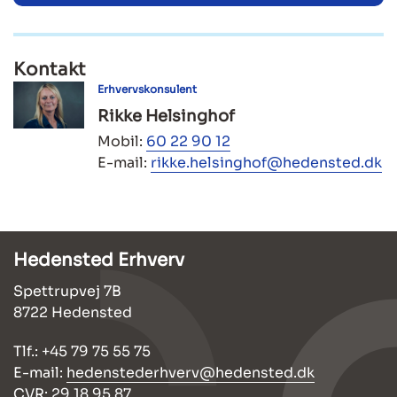
Kontakt
Erhvervskonsulent
Rikke Helsinghof
Mobil:
60 22 90 12
E-mail:
rikke.helsinghof@hedensted.dk
Hedensted Erhverv
Spettrupvej 7B
8722 Hedensted
Tlf.: +45 79 75 55 75
E-mail:
hedenstederhverv@hedensted.dk
CVR: 29 18 95 87