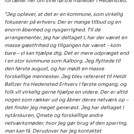
fortæller her om sine første måneder i Hedensted:
”Jeg oplever, at det er en kommune, som virkelig
fokuserer på erhverv. Der er mange tilbud og en
enorm åbenhed og nysgerrighed. Til de
arrangementer, jeg har deltaget i, har der været en
masse gæstfrihed og tilgangen har været - kom
bare – vi kan hjælpe dig. Det er mere udpræget end
i en stor kommune som Aalborg. Jeg flyttede til
den første august, og har mødt en masse
forskellige mennesker. Jeg blev refereret til Heidi
Baltzer fra Hedensted Erhverv i første omgang, og
folk vil virkelig gerne hjælpe en videre. Der er altid
nogen som rækker ud og åbner deres netværk op –
det finder jeg meget generøst. Jeg har deltaget i
nytårskuren, Qmate og forskellige andre
netværksmøder, hvor jeg gør brug af den sparring,
man kan få. Derudover har jeg kontaktet