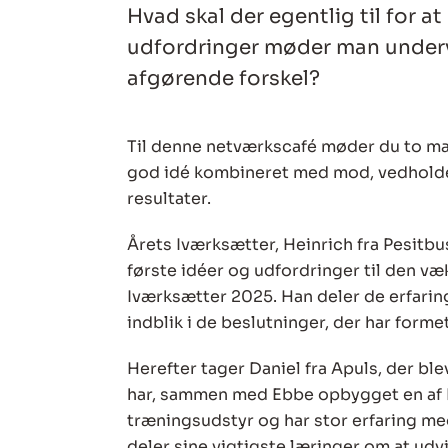
Hvad skal der egentlig til for 
udfordringer møder man underve
afgørende forskel?
Til denne netværkscafé møder du to ma
god idé kombineret med mod, vedholde
resultater.
Årets Iværksætter, Heinrich fra Pesitbu
første idéer og udfordringer til den væ
Iværksætter 2025. Han deler de erfaringe
indblik i de beslutninger, der har form
Herefter tager Daniel fra Apuls, der bl
har, sammen med Ebbe opbygget en af 
træningsudstyr og har stor erfaring me
deler sine vigtigste læringer om at ud