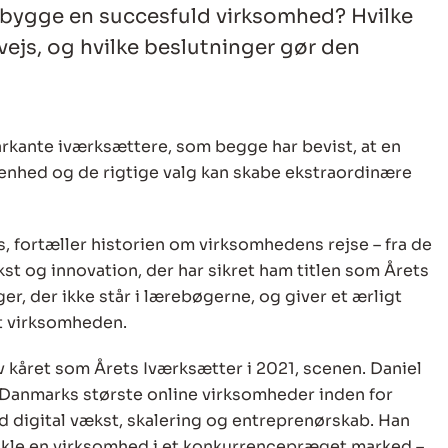
at bygge en succesfuld virksomhed? Hvilke
js, og hvilke beslutninger gør den
rkante iværksættere, som begge har bevist, at en
nhed og de rigtige valg kan skabe ekstraordinære
s, fortæller historien om virksomhedens rejse – fra de
kst og innovation, der har sikret ham titlen som Årets
r, der ikke står i lærebøgerne, og giver et ærligt
et virksomheden.
ev kåret som Årets Iværksætter i 2021, scenen. Daniel
Danmarks største online virksomheder inden for
d digital vækst, skalering og entreprenørskab. Han
vikle en virksomhed i et konkurrencepræget marked –