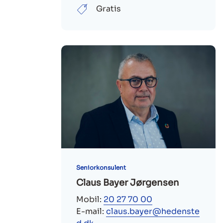
Gratis
Seniorkonsulent
Claus Bayer Jørgensen
Mobil:
20 27 70 00
E-mail:
claus.bayer@hedenste