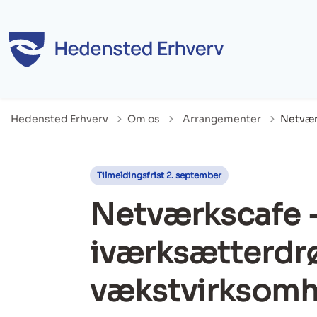
Tilbage til
Hedensted Erhverv
Om os
Arrangementer
Netvær
Tilmeldingsfrist 2. september
Netværkscafe -
iværksætterdrø
vækstvirksom