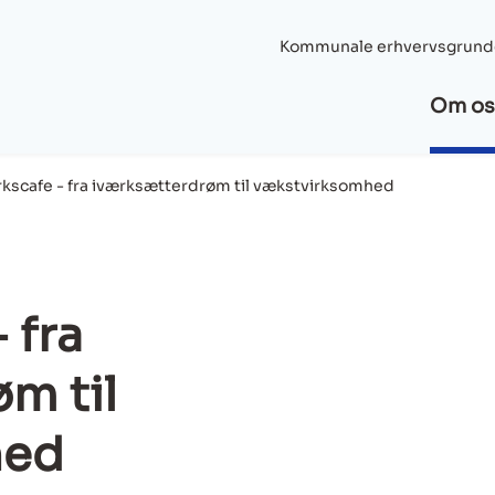
Kommunale erhvervsgrund
Om os
kscafe - fra iværksætterdrøm til vækstvirksomhed
 fra
m til
hed