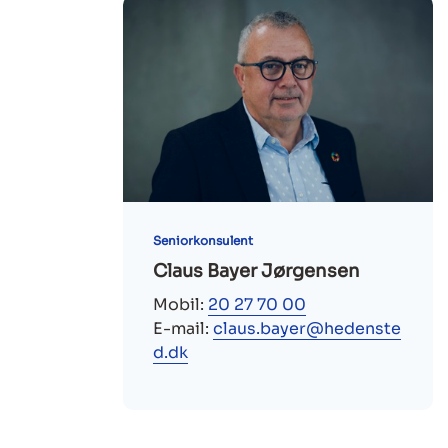
Seniorkonsulent
Claus Bayer Jørgensen
Mobil:
20 27 70 00
E-mail:
claus.bayer@hedenste
d.dk