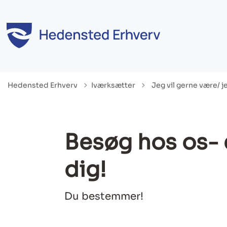
Tilbage til
Hedensted Erhverv
Iværksætter
Jeg vil gerne være/ j
Besøg hos os- e
dig!
Du bestemmer!